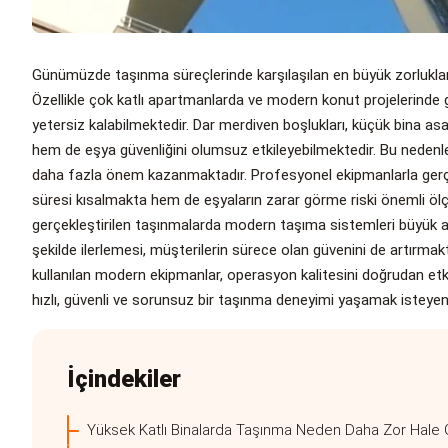
Günümüzde taşınma süreçlerinde karşılaşılan en büyük zorluklarda
Özellikle çok katlı apartmanlarda ve modern konut projelerind
yetersiz kalabilmektedir. Dar merdiven boşlukları, küçük bina as
hem de eşya güvenliğini olumsuz etkileyebilmektedir. Bu nedenle
daha fazla önem kazanmaktadır. Profesyonel ekipmanlarla gerç
süresi kısalmakta hem de eşyaların zarar görme riski önemli ölçü
gerçekleştirilen taşınmalarda modern taşıma sistemleri büyük a
şekilde ilerlemesi, müşterilerin sürece olan güvenini de artırmak
kullanılan modern ekipmanlar, operasyon kalitesini doğrudan et
hızlı, güvenli ve sorunsuz bir taşınma deneyimi yaşamak isteyen
İçindekiler
Yüksek Katlı Binalarda Taşınma Neden Daha Zor Hale