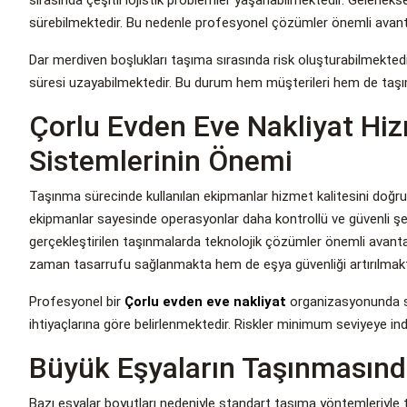
sürebilmektedir. Bu nedenle profesyonel çözümler önemli avant
Dar merdiven boşlukları taşıma sırasında risk oluşturabilmektedi
süresi uzayabilmektedir. Bu durum hem müşterileri hem de taşıma
Çorlu Evden Eve Nakliyat Hi
Sistemlerinin Önemi
Taşınma sürecinde kullanılan ekipmanlar hizmet kalitesini doğru
ekipmanlar sayesinde operasyonlar daha kontrollü ve güvenli şekil
gerçekleştirilen taşınmalarda teknolojik çözümler önemli avant
zaman tasarrufu sağlanmakta hem de eşya güvenliği artırılmak
Profesyonel bir
Çorlu evden eve nakliyat
organizasyonunda sü
ihtiyaçlarına göre belirlenmektedir. Riskler minimum seviyeye in
Büyük Eşyaların Taşınmasınd
Bazı eşyalar boyutları nedeniyle standart taşıma yöntemleriyle taş