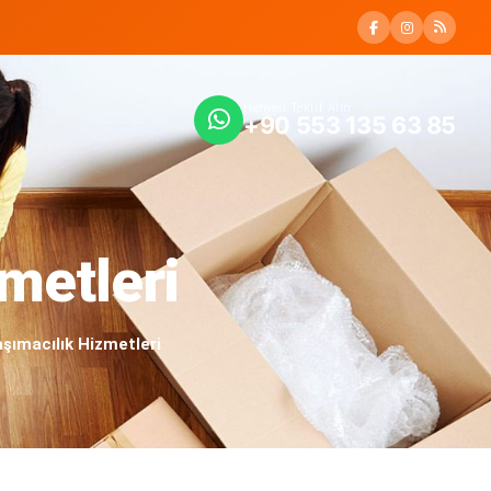
Hemen Teklif Alın
+90 553 135 63 85
metleri
şımacılık Hizmetleri