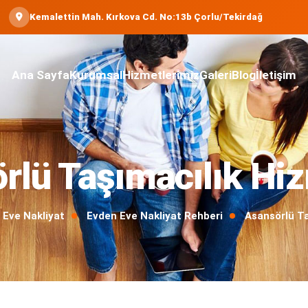
Kemalettin Mah. Kırkova Cd. No:13b Çorlu/Tekirdağ
Ana Sayfa
Kurumsal
Hizmetlerimiz
Galeri
Blog
İletişim
rlü Taşımacılık Hiz
 Eve Nakliyat
Evden Eve Nakliyat Rehberi
Asansörlü Ta