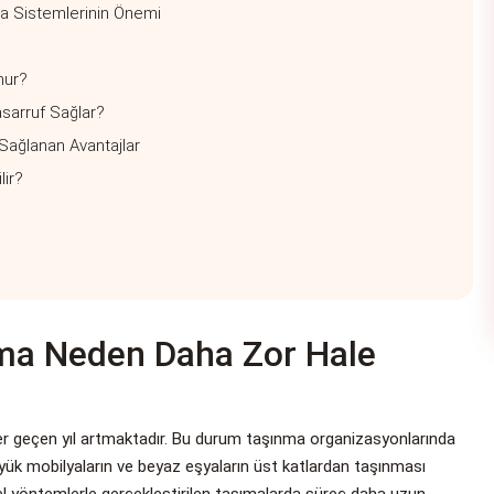
a Sistemlerinin Önemi
nur?
sarruf Sağlar?
Sağlanan Avantajlar
lir?
nma Neden Daha Zor Hale
her geçen yıl artmaktadır. Bu durum taşınma organizasyonlarında
üyük mobilyaların ve beyaz eşyaların üst katlardan taşınması
sel yöntemlerle gerçekleştirilen taşımalarda süreç daha uzun