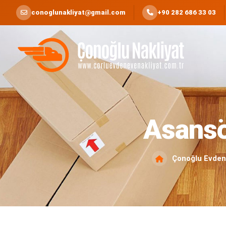
conoglunakliyat@gmail.com
+90 282 686 33 03
Çorlu Evden Eve Nakliyat
Asansö
Çonoğlu Evden