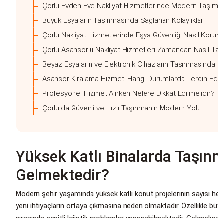
Çorlu Evden Eve Nakliyat Hizmetlerinde Modern Taşım
Büyük Eşyaların Taşınmasında Sağlanan Kolaylıklar
Çorlu Nakliyat Hizmetlerinde Eşya Güvenliği Nasıl Koru
Çorlu Asansörlü Nakliyat Hizmetleri Zamandan Nasıl Ta
Beyaz Eşyaların ve Elektronik Cihazların Taşınmasında 
Asansör Kiralama Hizmeti Hangi Durumlarda Tercih Edi
Profesyonel Hizmet Alırken Nelere Dikkat Edilmelidir?
Çorlu'da Güvenli ve Hızlı Taşınmanın Modern Yolu
Yüksek Katlı Binalarda Taşı
Gelmektedir?
Modern şehir yaşamında yüksek katlı konut projelerinin sayısı 
yeni ihtiyaçların ortaya çıkmasına neden olmaktadır. Özellikle b
sırasında çeşitli lojistik problemler yaşanabilmektedir. Gelenek