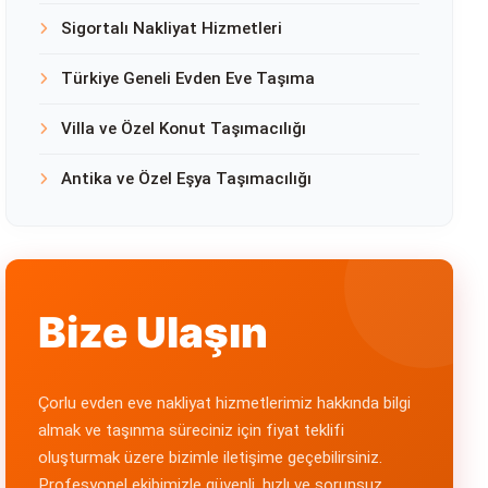
Sigortalı Nakliyat Hizmetleri
Türkiye Geneli Evden Eve Taşıma
Villa ve Özel Konut Taşımacılığı
Antika ve Özel Eşya Taşımacılığı
Bize Ulaşın
Çorlu evden eve nakliyat hizmetlerimiz hakkında bilgi
almak ve taşınma süreciniz için fiyat teklifi
oluşturmak üzere bizimle iletişime geçebilirsiniz.
Profesyonel ekibimizle güvenli, hızlı ve sorunsuz