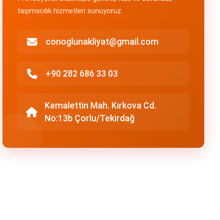
taşımacılık hizmetleri sunuyoruz.
conoglunakliyat@gmail.com
+90 282 686 33 03
Kemalettin Mah. Kırkova Cd.
No:13b Çorlu/Tekirdağ