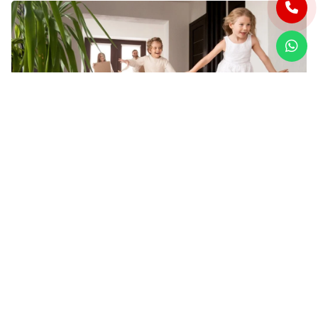
Çorlu Evden Eve Nakliyat İle
Stresten Uzak Taşınma
Çorlu'da yeni bir eve taşınmak birçok kişi için heyecan
verici bir değişimin başlangıcını temsil ederken, doğru
planlama yapılmadığında oldukça yorucu ve stresli bir
sürece de dönüşebilmektedir. Eşyaların toplanması,
paketlenmesi, taşınma tarihinin belirlenmesi, yeni evin
hazırlanması ve günlük yaşam düzeninin yeniden