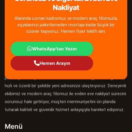
Nakliyat
Alanında uzman kadromuz ve modern araç filomuzla,
eşyalarınızı paketlemeden montaja kadar büyük bir
özenle taşıyoruz. Hemen fiyat teklifi alın.
WhatsApp'tan Yazın
Çorlu asya Evden Eve Nakliyat
Hemen Arayın
Çorlu Asya Evden Eve Nakliyat olarak, Çorlu ve çevresinde
profesyonel taşımacılık hizmetleri sunarak eşyalarınızı güvenli,
hızlı ve özenli bir şekilde yeni adresinize ulaştırıyoruz. Deneyimli
ekibimiz ve modern araç filomuz ile evden eve nakliyat sürecini
sorunsuz hale getiriyor, müşteri memnuniyetini ön planda
tutarak kaliteli ve güvenilir hizmet anlayışıyla hareket ediyoruz.
Menü