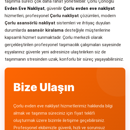
taşınma süreci çok daha rahat yönetilebilir. Çorlu Çonoğlu
Evden Eve Nakliyat
, güvenilir
Çorlu evden eve nakliyat
hizmetleri, profesyonel
Çorlu nakliyat
çözümleri, modern
Çorlu asansörlü nakliyat
sistemleri ve ihtiyaç duyulan
durumlarda
asansör kiralama
desteğiyle müşterilerine
kapsamlı hizmet sunmaktadır. Çorlu merkezli olarak
gerçekleştirilen profesyonel taşımacılık çalışmaları sayesinde
eşyalarınız güvenle yeni adresinize ulaştırılırken siz de
taşınmanın stresinden uzak, konforlu bir süreç yaşayabilirsiniz.
Bize Ulaşın
Çorlu evden eve nakliyat hizmetlerimiz hakkında bilgi
almak ve taşınma süreciniz için fiyat teklifi
oluşturmak üzere bizimle iletişime geçebilirsiniz.
Profesyonel ekibimizle güvenli, hızlı ve sorunsuz