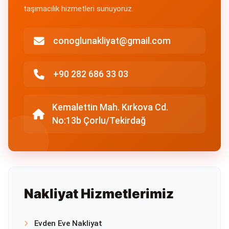
taşımacılık hizmetleri sunuyoruz.
conoglunakliyat@gmail.com
+90 282 686 33 03
Kemalettin Mah. Kırkova Cd.
No:13b Çorlu/Tekirdağ
Nakliyat Hizmetlerimiz
Evden Eve Nakliyat