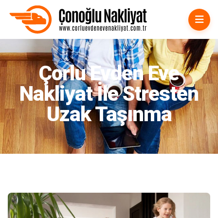
Çorlu Evden Eve Nakliyat
Çorlu Evden Eve
Nakliyat İle Stresten
Uzak Taşınma