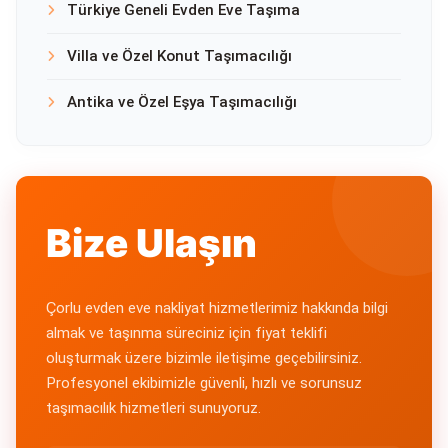
Türkiye Geneli Evden Eve Taşıma
Villa ve Özel Konut Taşımacılığı
Antika ve Özel Eşya Taşımacılığı
Bize Ulaşın
Çorlu evden eve nakliyat hizmetlerimiz hakkında bilgi
almak ve taşınma süreciniz için fiyat teklifi
oluşturmak üzere bizimle iletişime geçebilirsiniz.
Profesyonel ekibimizle güvenli, hızlı ve sorunsuz
taşımacılık hizmetleri sunuyoruz.