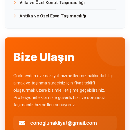
Villa ve Özel Konut Taşımacılığı
Antika ve Özel Eşya Taşımacılığı
Bize Ulaşın
Çorlu evden eve nakliyat hizmetlerimiz hakkında bilgi
almak ve taşınma süreciniz için fiyat teklifi
oluşturmak üzere bizimle iletişime geçebilirsiniz.
Profesyonel ekibimizle güvenli, hızlı ve sorunsuz
taşımacılık hizmetleri sunuyoruz.
conoglunakliyat@gmail.com